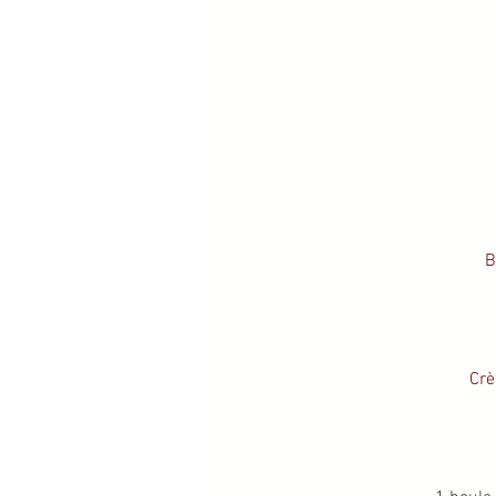
B
Crè