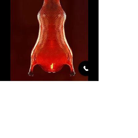
Découvrez notre Canard Pékinois, un chef-
d’œuvre de gourmandise.
Croustillant à l’extérieur, fondant à l’intérieur,
préparé en 3 jours selon la tradition et servi
avec ses accompagnements . Un plat
d’exception qui transforme votre repas en
véritable voyage culinaire.Notre canard est
préparé en quantité limitée chaque jour pour